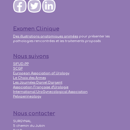
Examen Clinique
Des illustrations anatomiques animées
pour présenter les
pathologies rencontrées et les traitements proposés
Nous suivons
SIFUD-PP
SCGP
European Association of Urology
Le Choix des Armes
Les Journées Daniel Dargent
Association Française d'Urologie
International UroGynecological Association
Pelviperineology
Nous contacter
SURGYNAL
5 chemin du Jubin