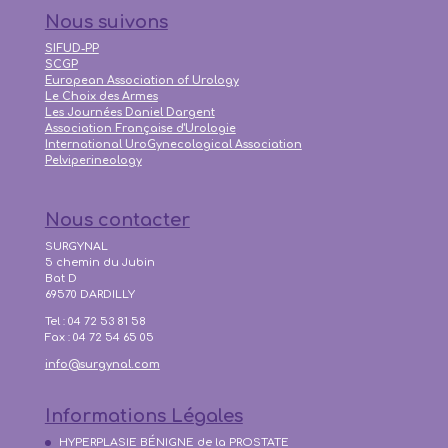
Nous suivons
SIFUD-PP
SCGP
European Association of Urology
Le Choix des Armes
Les Journées Daniel Dargent
Association Française d'Urologie
International UroGynecological Association
Pelviperineology
Nous contacter
SURGYNAL
5 chemin du Jubin
Bat D
69570 DARDILLY
Tel : 04 72 53 81 58
Fax : 04 72 54 65 05
info@surgynal.com
Informations Légales
HYPERPLASIE BÉNIGNE de la PROSTATE