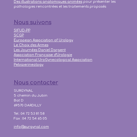
Des illustrations anatomiques animées
pour présenter les
pathologies rencontrées et les traitements proposés
Nous suivons
SIFUD-PP
SCGP
European Association of Urology
Le Choix des Armes
Les Journées Daniel Dargent
Association Française d'Urologie
International UroGynecological Association
Pelviperineology
Nous contacter
SURGYNAL
5 chemin du Jubin
Bat D
69570 DARDILLY
Tel : 04 72 53 81 58
Fax : 04 72 54 65 05
info@surgynal.com