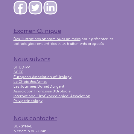
Examen Clinique
Des illustrations anatomiques animées
pour présenter les
pathologies rencontrées et les traitements proposés
Nous suivons
SIFUD-PP
SCGP
European Association of Urology
Le Choix des Armes
Les Journées Daniel Dargent
Association Française d'Urologie
International UroGynecological Association
Pelviperineology
Nous contacter
SURGYNAL
5 chemin du Jubin