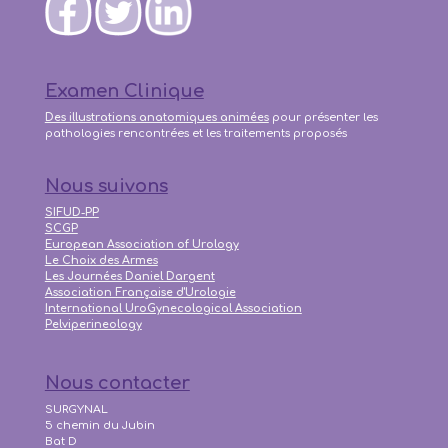
Examen Clinique
Des illustrations anatomiques animées
pour présenter les
pathologies rencontrées et les traitements proposés
Nous suivons
SIFUD-PP
SCGP
European Association of Urology
Le Choix des Armes
Les Journées Daniel Dargent
Association Française d'Urologie
International UroGynecological Association
Pelviperineology
Nous contacter
SURGYNAL
5 chemin du Jubin
Bat D