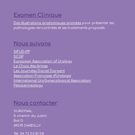
Examen Clinique
Des illustrations anatomiques animées
pour présenter les
pathologies rencontrées et les traitements proposés
Nous suivons
SIFUD-PP
SCGP
European Association of Urology
Le Choix des Armes
Les Journées Daniel Dargent
Association Française d'Urologie
International UroGynecological Association
Pelviperineology
Nous contacter
SURGYNAL
5 chemin du Jubin
Bat D
69570 DARDILLY
Tel : 04 72 53 81 58