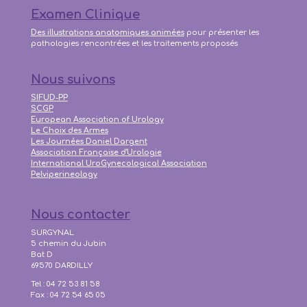
Examen Clinique
Des illustrations anatomiques animées
pour présenter les
pathologies rencontrées et les traitements proposés
Nous suivons
SIFUD-PP
SCGP
European Association of Urology
Le Choix des Armes
Les Journées Daniel Dargent
Association Française d'Urologie
International UroGynecological Association
Pelviperineology
Nous contacter
SURGYNAL
5 chemin du Jubin
Bat D
69570 DARDILLY
Tel : 04 72 53 81 58
Fax : 04 72 54 65 05